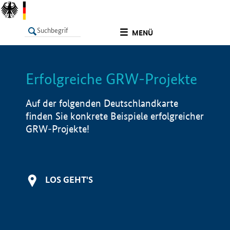
undefined
MENÜ
Erfolgreiche GRW-Projekte
LISTE
Filter
Info
Auf der folgenden Deutschlandkarte
finden Sie konkrete Beispiele erfolgreicher
GRW-Projekte!
LOS GEHT'S