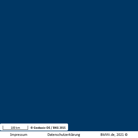
100 km
© Geobasis-DE / BKG 2015
Impressum
Datenschutzerklärung
BMWi.de, 2021 ©