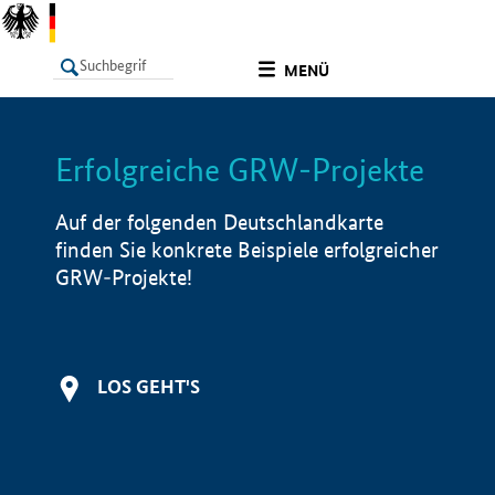
undefined
MENÜ
Erfolgreiche GRW-Projekte
LISTE
Filter
Info
Auf der folgenden Deutschlandkarte
finden Sie konkrete Beispiele erfolgreicher
GRW-Projekte!
LOS GEHT'S