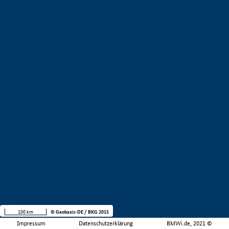
100 km
© Geobasis-DE / BKG 2015
Impressum
Datenschutzerklärung
BMWi.de, 2021 ©