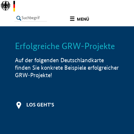
undefined
MENÜ
Erfolgreiche GRW-Projekte
LISTE
Filter
Info
Auf der folgenden Deutschlandkarte
finden Sie konkrete Beispiele erfolgreicher
GRW-Projekte!
LOS GEHT'S