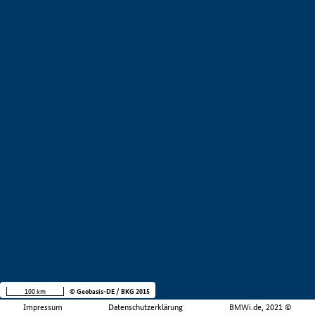
100 km
© Geobasis-DE / BKG 2015
Impressum
Datenschutzerklärung
BMWi.de, 2021 ©