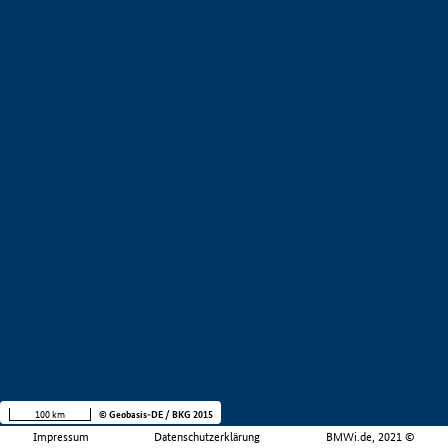
100 km
© Geobasis-DE / BKG 2015
Impressum
Datenschutzerklärung
BMWi.de, 2021 ©