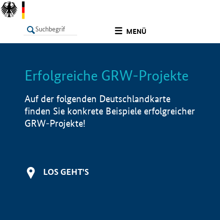
undefined
MENÜ
Erfolgreiche GRW-Projekte
LISTE
Filter
Info
Auf der folgenden Deutschlandkarte
finden Sie konkrete Beispiele erfolgreicher
GRW-Projekte!
LOS GEHT'S