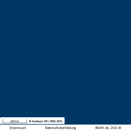
100 km
© Geobasis-DE / BKG 2015
Impressum
Datenschutzerklärung
BMWi.de, 2021 ©