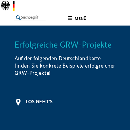
undefined
MENÜ
Erfolgreiche GRW-Projekte
LISTE
Filter
Info
Auf der folgenden Deutschlandkarte
finden Sie konkrete Beispiele erfolgreicher
GRW-Projekte!
LOS GEHT'S