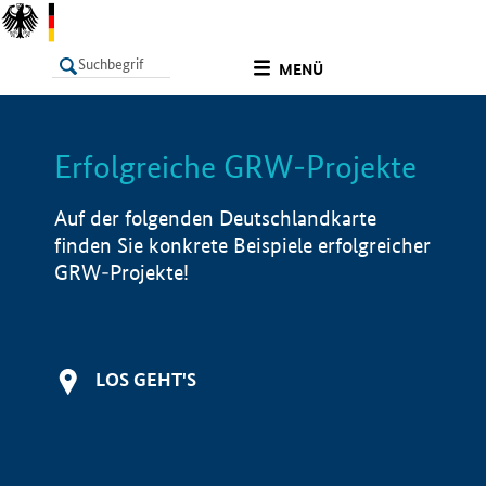
undefined
MENÜ
Erfolgreiche GRW-Projekte
LISTE
Filter
Info
Auf der folgenden Deutschlandkarte
finden Sie konkrete Beispiele erfolgreicher
GRW-Projekte!
LOS GEHT'S