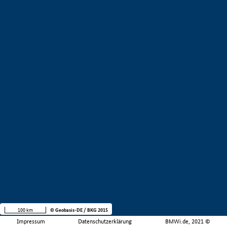
100 km
© Geobasis-DE / BKG 2015
Impressum
Datenschutzerklärung
BMWi.de, 2021 ©