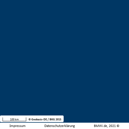
100 km
© Geobasis-DE / BKG 2015
Impressum
Datenschutzerklärung
BMWi.de, 2021 ©