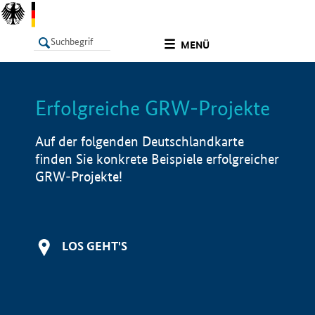
undefined
MENÜ
Erfolgreiche GRW-Projekte
LISTE
Filter
Info
Auf der folgenden Deutschlandkarte
finden Sie konkrete Beispiele erfolgreicher
GRW-Projekte!
LOS GEHT'S