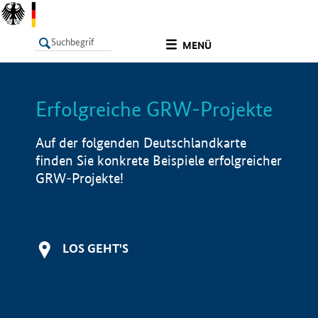
undefined
MENÜ
Erfolgreiche GRW-Projekte
LISTE
Filter
Info
Auf der folgenden Deutschlandkarte
finden Sie konkrete Beispiele erfolgreicher
GRW-Projekte!
LOS GEHT'S