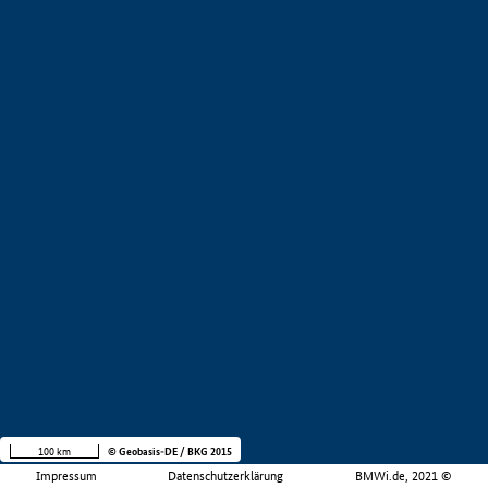
100 km
© Geobasis-DE / BKG 2015
Impressum
Datenschutzerklärung
BMWi.de, 2021 ©