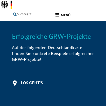
undefined
MENÜ
Erfolgreiche GRW-Projekte
LISTE
Filter
Info
Auf der folgenden Deutschlandkarte
finden Sie konkrete Beispiele erfolgreicher
GRW-Projekte!
LOS GEHT'S