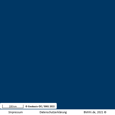
100 km
© Geobasis-DE / BKG 2015
Impressum
Datenschutzerklärung
BMWi.de, 2021 ©