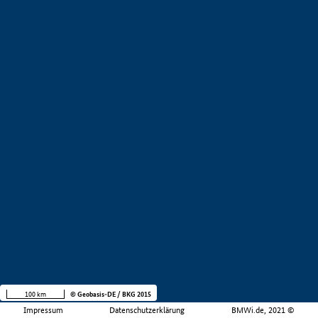
100 km
© Geobasis-DE / BKG 2015
Impressum
Datenschutzerklärung
BMWi.de, 2021 ©