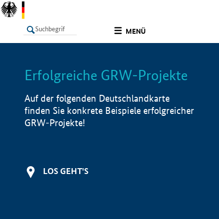
undefined
MENÜ
Erfolgreiche GRW-Projekte
LISTE
Filter
Info
Auf der folgenden Deutschlandkarte
finden Sie konkrete Beispiele erfolgreicher
GRW-Projekte!
LOS GEHT'S