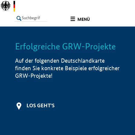
undefined
MENÜ
Erfolgreiche GRW-Projekte
LISTE
Filter
Info
Auf der folgenden Deutschlandkarte
finden Sie konkrete Beispiele erfolgreicher
GRW-Projekte!
LOS GEHT'S