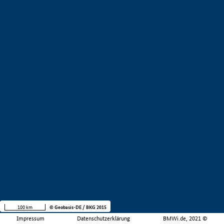
100 km
© Geobasis-DE / BKG 2015
Impressum
Datenschutzerklärung
BMWi.de, 2021 ©