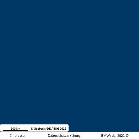
100 km
© Geobasis-DE / BKG 2015
Impressum
Datenschutzerklärung
BMWi.de, 2021 ©