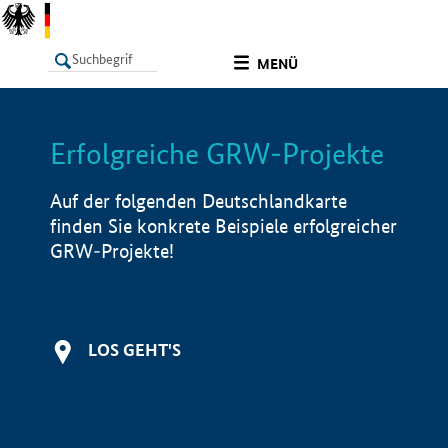
undefined
MENÜ
Erfolgreiche GRW-Projekte
LISTE
Filter
Info
Auf der folgenden Deutschlandkarte
finden Sie konkrete Beispiele erfolgreicher
GRW-Projekte!
LOS GEHT'S