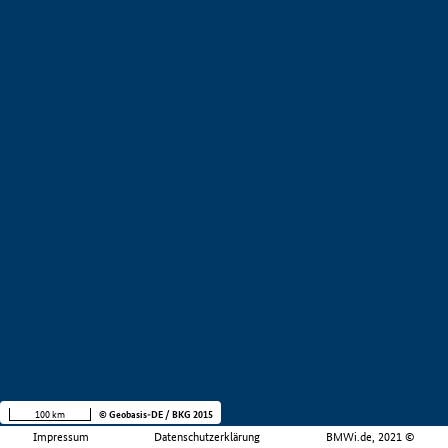
100 km
© Geobasis-DE / BKG 2015
Impressum
Datenschutzerklärung
BMWi.de, 2021 ©