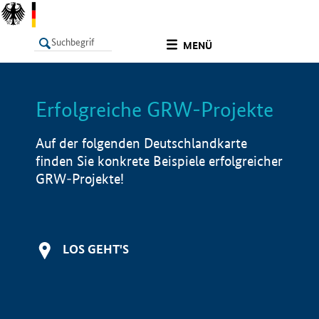
undefined
MENÜ
Erfolgreiche GRW-Projekte
LISTE
Filter
Info
Auf der folgenden Deutschlandkarte
finden Sie konkrete Beispiele erfolgreicher
GRW-Projekte!
LOS GEHT'S