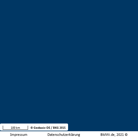
100 km
© Geobasis-DE / BKG 2015
Impressum
Datenschutzerklärung
BMWi.de, 2021 ©