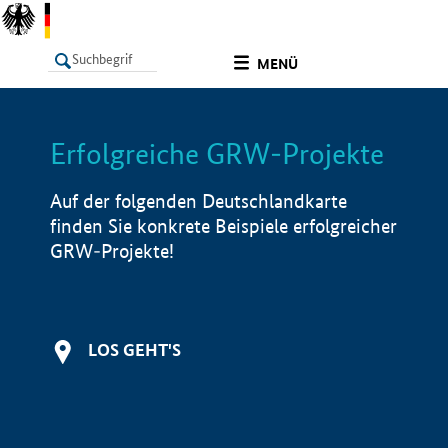
undefined
MENÜ
Erfolgreiche GRW-Projekte
LISTE
Filter
Info
Auf der folgenden Deutschlandkarte
finden Sie konkrete Beispiele erfolgreicher
GRW-Projekte!
LOS GEHT'S