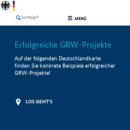
undefined
MENÜ
Erfolgreiche GRW-Projekte
LISTE
Filter
Info
Auf der folgenden Deutschlandkarte
finden Sie konkrete Beispiele erfolgreicher
GRW-Projekte!
LOS GEHT'S