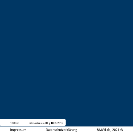
100 km
© Geobasis-DE / BKG 2015
Impressum
Datenschutzerklärung
BMWi.de, 2021 ©