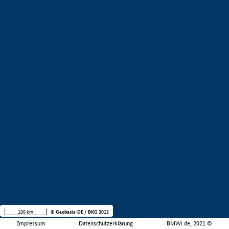
100 km
© Geobasis-DE / BKG 2015
Impressum
Datenschutzerklärung
BMWi.de, 2021 ©