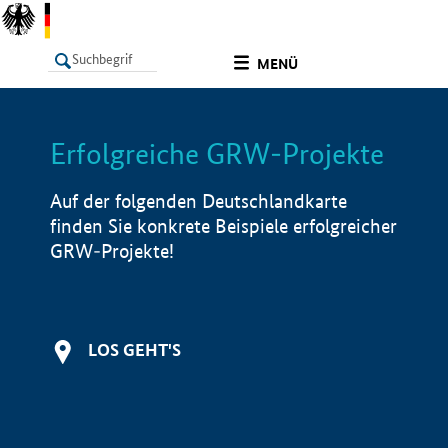
undefined
MENÜ
Erfolgreiche GRW-Projekte
LISTE
Filter
Info
Auf der folgenden Deutschlandkarte
finden Sie konkrete Beispiele erfolgreicher
GRW-Projekte!
LOS GEHT'S