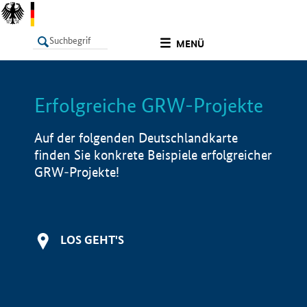
undefined
MENÜ
Erfolgreiche GRW-Projekte
LISTE
Filter
Info
Auf der folgenden Deutschlandkarte
finden Sie konkrete Beispiele erfolgreicher
GRW-Projekte!
LOS GEHT'S