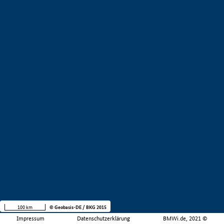
100 km
© Geobasis-DE / BKG 2015
Impressum
Datenschutzerklärung
BMWi.de, 2021 ©