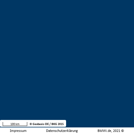
100 km
© Geobasis-DE / BKG 2015
Impressum
Datenschutzerklärung
BMWi.de, 2021 ©