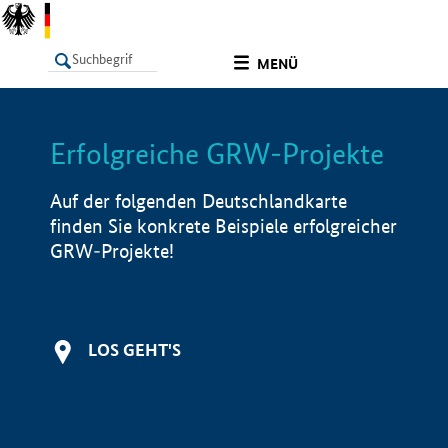
undefined
MENÜ
Erfolgreiche GRW-Projekte
LISTE
Filter
Info
Auf der folgenden Deutschlandkarte
finden Sie konkrete Beispiele erfolgreicher
GRW-Projekte!
LOS GEHT'S