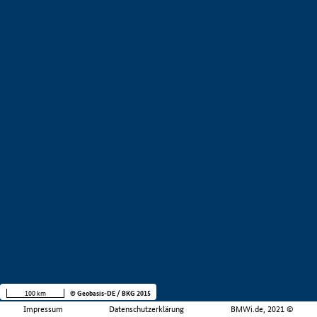
100 km
© Geobasis-DE / BKG 2015
Impressum
Datenschutzerklärung
BMWi.de, 2021 ©