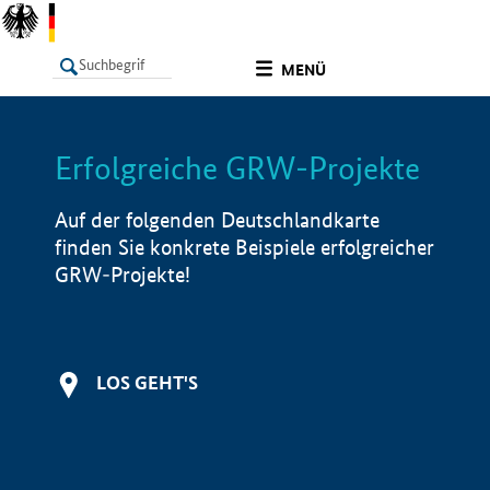
undefined
MENÜ
Erfolgreiche GRW-Projekte
LISTE
Filter
Info
Auf der folgenden Deutschlandkarte
finden Sie konkrete Beispiele erfolgreicher
GRW-Projekte!
LOS GEHT'S