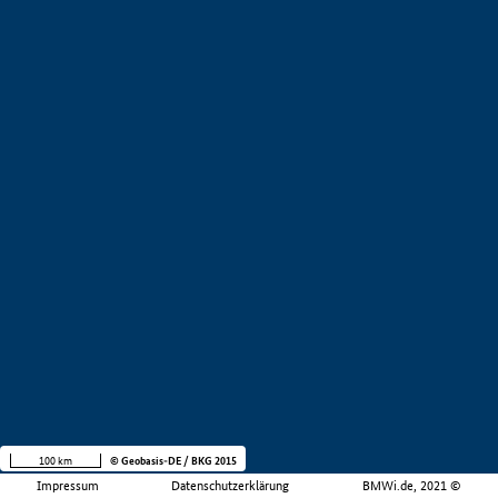
100 km
© Geobasis-DE / BKG 2015
Impressum
Datenschutzerklärung
BMWi.de, 2021 ©