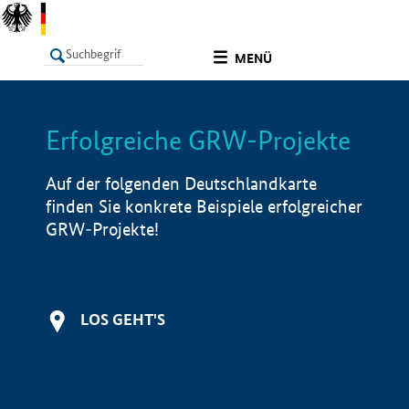
undefined
MENÜ
Erfolgreiche GRW-Projekte
LISTE
Filter
Info
Auf der folgenden Deutschlandkarte
finden Sie konkrete Beispiele erfolgreicher
GRW-Projekte!
LOS GEHT'S