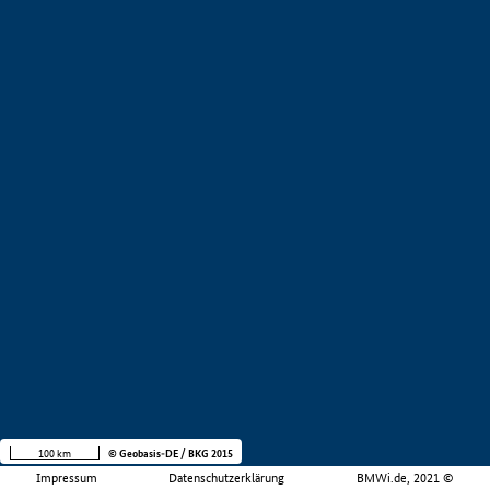
100 km
© Geobasis-DE / BKG 2015
Impressum
Datenschutzerklärung
BMWi.de, 2021 ©