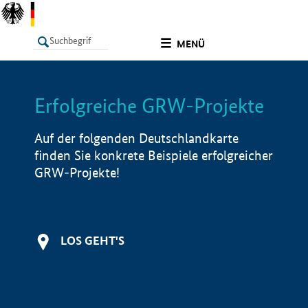
undefined
MENÜ
Erfolgreiche GRW-Projekte
LISTE
Filter
Info
Auf der folgenden Deutschlandkarte
finden Sie konkrete Beispiele erfolgreicher
GRW-Projekte!
LOS GEHT'S