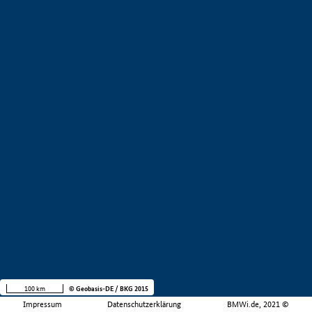
100 km
© Geobasis-DE / BKG 2015
Impressum
Datenschutzerklärung
BMWi.de, 2021 ©