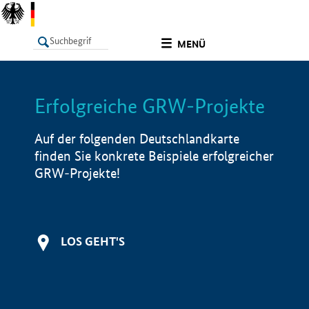
undefined
MENÜ
Erfolgreiche GRW-Projekte
LISTE
Filter
Info
Auf der folgenden Deutschlandkarte
finden Sie konkrete Beispiele erfolgreicher
GRW-Projekte!
LOS GEHT'S