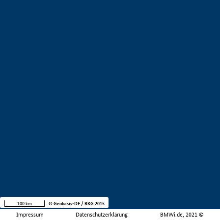
100 km
© Geobasis-DE / BKG 2015
Impressum
Datenschutzerklärung
BMWi.de, 2021 ©