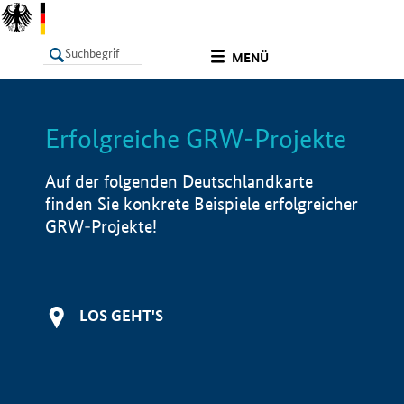
undefined
MENÜ
Erfolgreiche GRW-Projekte
LISTE
Filter
Info
Auf der folgenden Deutschlandkarte
finden Sie konkrete Beispiele erfolgreicher
GRW-Projekte!
LOS GEHT'S