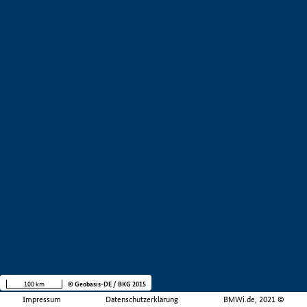
100 km
© Geobasis-DE / BKG 2015
Impressum
Datenschutzerklärung
BMWi.de, 2021 ©