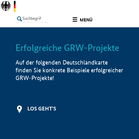
undefined
MENÜ
Erfolgreiche GRW-Projekte
LISTE
Filter
Info
Auf der folgenden Deutschlandkarte
finden Sie konkrete Beispiele erfolgreicher
GRW-Projekte!
LOS GEHT'S