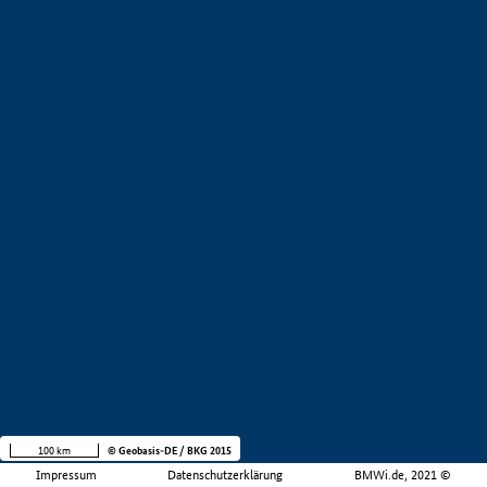
100 km
© Geobasis-DE / BKG 2015
Impressum
Datenschutzerklärung
BMWi.de, 2021 ©