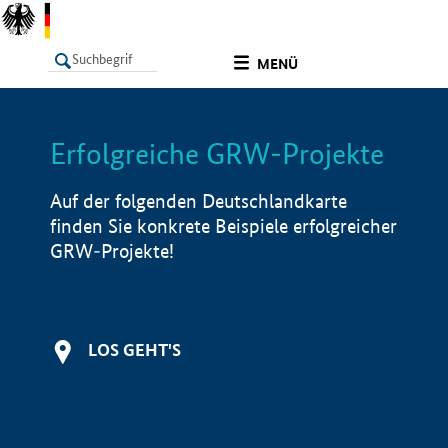
undefined
MENÜ
Erfolgreiche GRW-Projekte
LISTE
Filter
Info
Auf der folgenden Deutschlandkarte
finden Sie konkrete Beispiele erfolgreicher
GRW-Projekte!
LOS GEHT'S