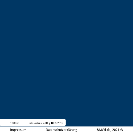
100 km
© Geobasis-DE / BKG 2015
Impressum
Datenschutzerklärung
BMWi.de, 2021 ©