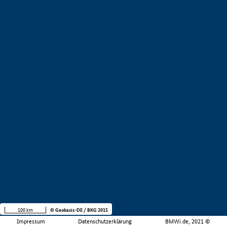
100 km
© Geobasis-DE / BKG 2015
Impressum
Datenschutzerklärung
BMWi.de, 2021 ©