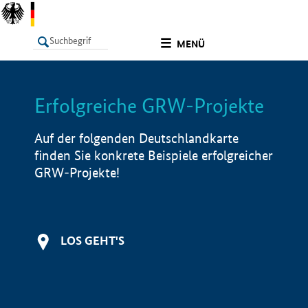
undefined
MENÜ
Erfolgreiche GRW-Projekte
LISTE
Filter
Info
Auf der folgenden Deutschlandkarte
finden Sie konkrete Beispiele erfolgreicher
GRW-Projekte!
LOS GEHT'S