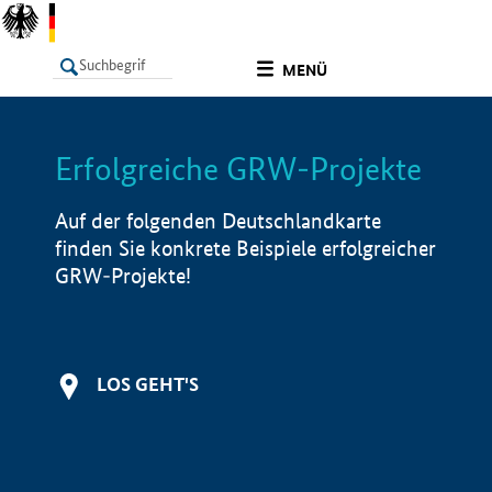
undefined
MENÜ
Erfolgreiche GRW-Projekte
LISTE
Filter
Info
Auf der folgenden Deutschlandkarte
finden Sie konkrete Beispiele erfolgreicher
GRW-Projekte!
LOS GEHT'S