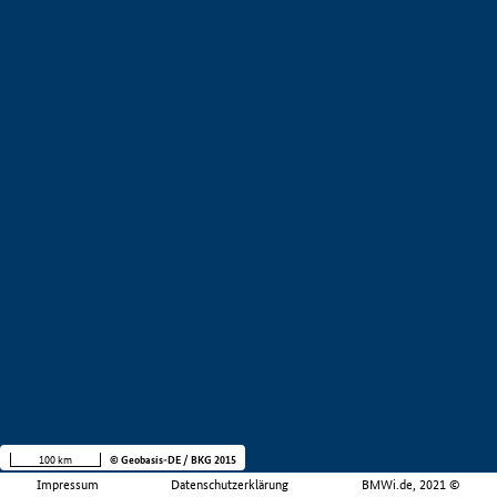
100 km
© Geobasis-DE / BKG 2015
Impressum
Datenschutzerklärung
BMWi.de, 2021 ©