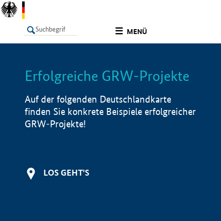
undefined
MENÜ
Erfolgreiche GRW-Projekte
LISTE
Filter
Info
Auf der folgenden Deutschlandkarte
finden Sie konkrete Beispiele erfolgreicher
GRW-Projekte!
LOS GEHT'S