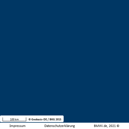
100 km
© Geobasis-DE / BKG 2015
Impressum
Datenschutzerklärung
BMWi.de, 2021 ©