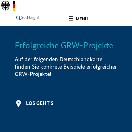
undefined
MENÜ
Erfolgreiche GRW-Projekte
LISTE
Filter
Info
Auf der folgenden Deutschlandkarte
finden Sie konkrete Beispiele erfolgreicher
GRW-Projekte!
LOS GEHT'S