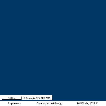
100 km
© Geobasis-DE / BKG 2015
Impressum
Datenschutzerklärung
BMWi.de, 2021 ©