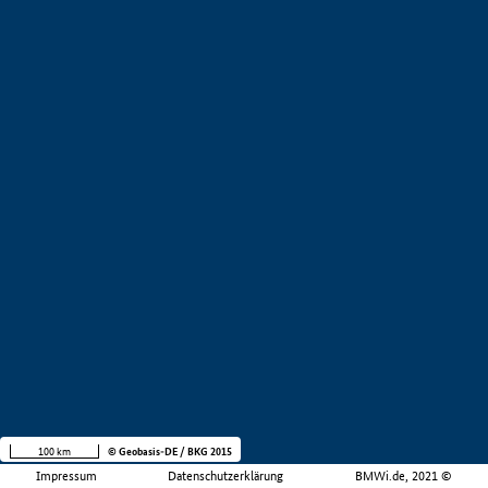
100 km
© Geobasis-DE / BKG 2015
Impressum
Datenschutzerklärung
BMWi.de, 2021 ©