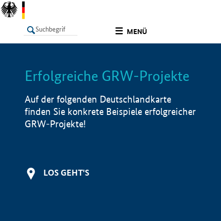
undefined
MENÜ
Erfolgreiche GRW-Projekte
LISTE
Filter
Info
Auf der folgenden Deutschlandkarte
finden Sie konkrete Beispiele erfolgreicher
GRW-Projekte!
LOS GEHT'S