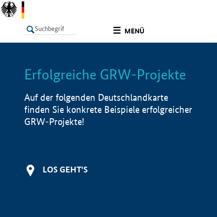
undefined
MENÜ
Erfolgreiche GRW-Projekte
LISTE
Filter
Info
Auf der folgenden Deutschlandkarte
finden Sie konkrete Beispiele erfolgreicher
GRW-Projekte!
LOS GEHT'S