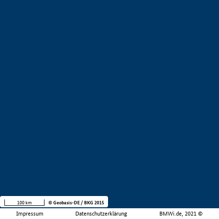
100 km
© Geobasis-DE / BKG 2015
Impressum
Datenschutzerklärung
BMWi.de, 2021 ©