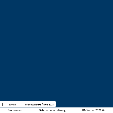
100 km
© Geobasis-DE / BKG 2015
Impressum
Datenschutzerklärung
BMWi.de, 2021 ©