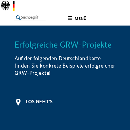
undefined
MENÜ
Erfolgreiche GRW-Projekte
LISTE
Filter
Info
Auf der folgenden Deutschlandkarte
finden Sie konkrete Beispiele erfolgreicher
GRW-Projekte!
LOS GEHT'S