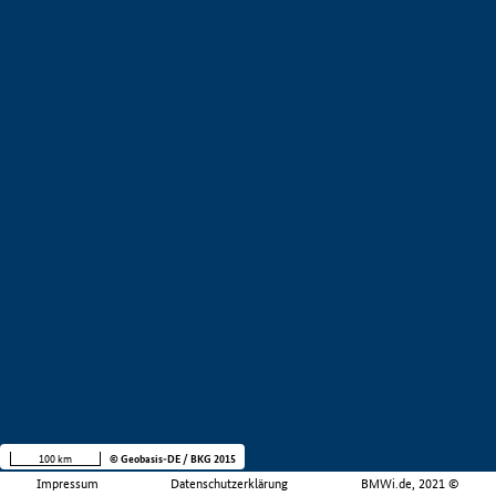
100 km
© Geobasis-DE / BKG 2015
Impressum
Datenschutzerklärung
BMWi.de, 2021 ©