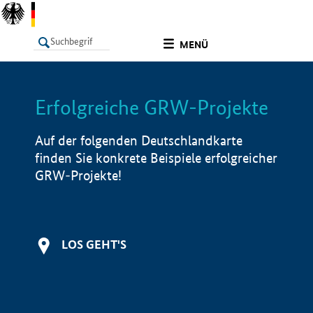
undefined
MENÜ
Erfolgreiche GRW-Projekte
LISTE
Filter
Info
Auf der folgenden Deutschlandkarte
finden Sie konkrete Beispiele erfolgreicher
GRW-Projekte!
LOS GEHT'S