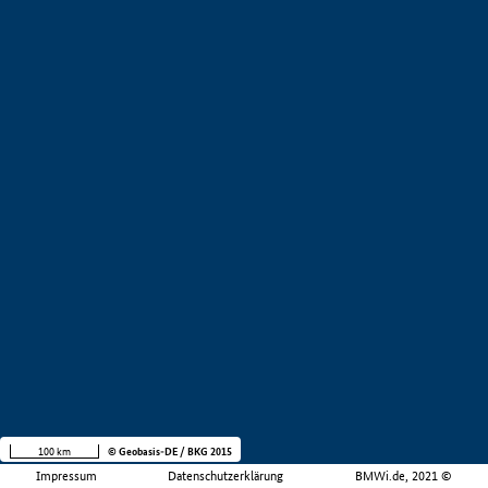
100 km
© Geobasis-DE / BKG 2015
Impressum
Datenschutzerklärung
BMWi.de, 2021 ©