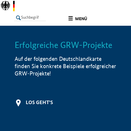
undefined
MENÜ
Erfolgreiche GRW-Projekte
LISTE
Filter
Info
Auf der folgenden Deutschlandkarte
finden Sie konkrete Beispiele erfolgreicher
GRW-Projekte!
LOS GEHT'S