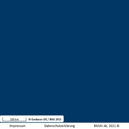
100 km
© Geobasis-DE / BKG 2015
Impressum
Datenschutzerklärung
BMWi.de, 2021 ©