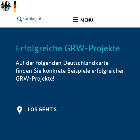
undefined
MENÜ
Erfolgreiche GRW-Projekte
LISTE
Filter
Info
Auf der folgenden Deutschlandkarte
finden Sie konkrete Beispiele erfolgreicher
GRW-Projekte!
LOS GEHT'S