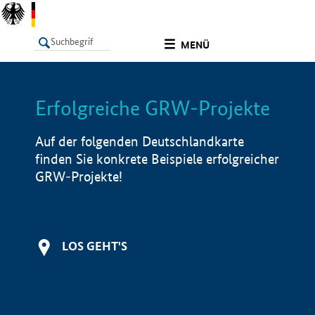
undefined
MENÜ
Erfolgreiche GRW-Projekte
LISTE
Filter
Info
Auf der folgenden Deutschlandkarte
finden Sie konkrete Beispiele erfolgreicher
GRW-Projekte!
LOS GEHT'S