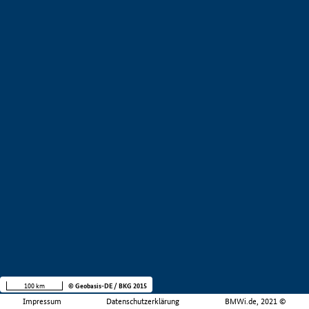
100 km
© Geobasis-DE / BKG 2015
Impressum
Datenschutzerklärung
BMWi.de, 2021 ©