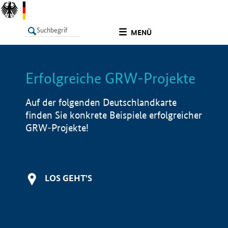
undefined
MENÜ
Erfolgreiche GRW-Projekte
LISTE
Filter
Info
Auf der folgenden Deutschlandkarte
finden Sie konkrete Beispiele erfolgreicher
GRW-Projekte!
LOS GEHT'S