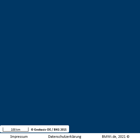
100 km
© Geobasis-DE / BKG 2015
Impressum
Datenschutzerklärung
BMWi.de, 2021 ©