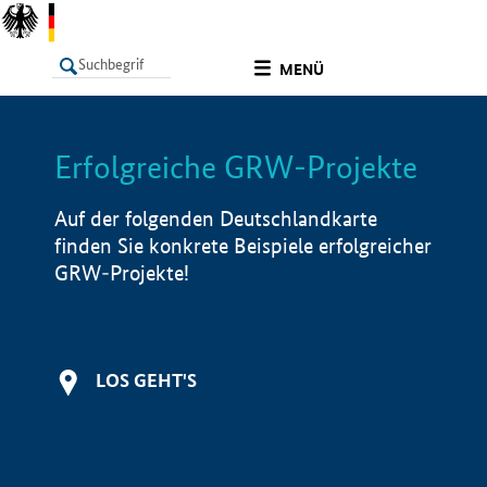
undefined
MENÜ
Erfolgreiche GRW-Projekte
LISTE
Filter
Info
Auf der folgenden Deutschlandkarte
finden Sie konkrete Beispiele erfolgreicher
GRW-Projekte!
LOS GEHT'S