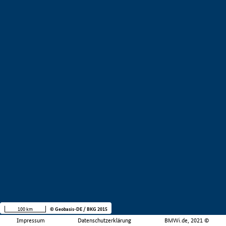
100 km
© Geobasis-DE / BKG 2015
Impressum
Datenschutzerklärung
BMWi.de, 2021 ©