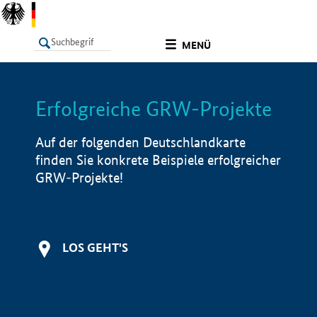
undefined
MENÜ
Erfolgreiche GRW-Projekte
LISTE
Filter
Info
Auf der folgenden Deutschlandkarte
finden Sie konkrete Beispiele erfolgreicher
GRW-Projekte!
LOS GEHT'S