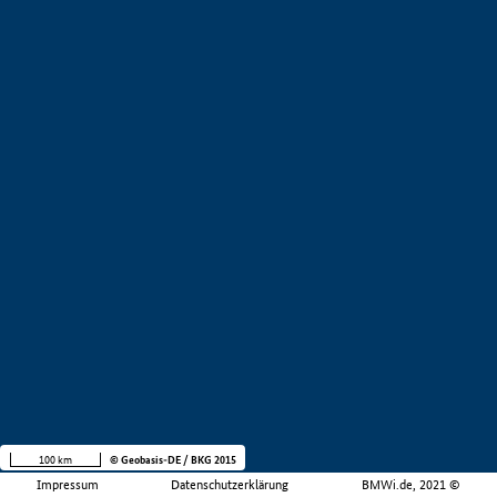
100 km
© Geobasis-DE / BKG 2015
Impressum
Datenschutzerklärung
BMWi.de, 2021 ©