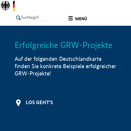
undefined
MENÜ
Erfolgreiche GRW-Projekte
LISTE
Filter
Info
Auf der folgenden Deutschlandkarte
finden Sie konkrete Beispiele erfolgreicher
GRW-Projekte!
LOS GEHT'S