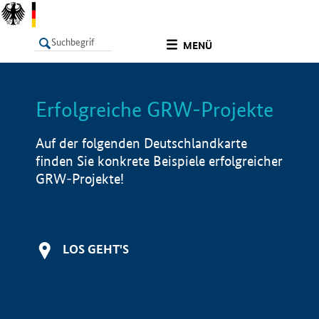
undefined
MENÜ
Erfolgreiche GRW-Projekte
LISTE
Filter
Info
Auf der folgenden Deutschlandkarte
finden Sie konkrete Beispiele erfolgreicher
GRW-Projekte!
LOS GEHT'S