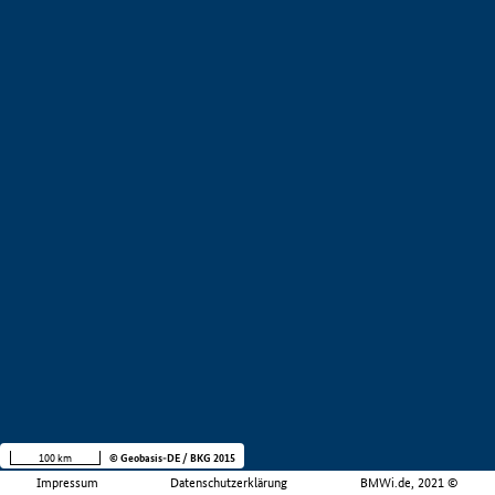
100 km
© Geobasis-DE / BKG 2015
Impressum
Datenschutzerklärung
BMWi.de, 2021 ©