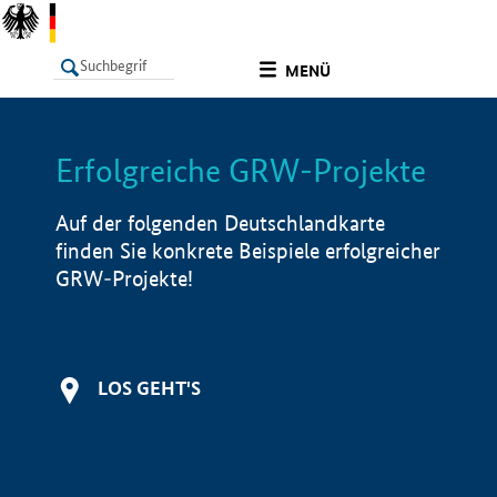
undefined
MENÜ
Erfolgreiche GRW-Projekte
LISTE
Filter
Info
Auf der folgenden Deutschlandkarte
finden Sie konkrete Beispiele erfolgreicher
GRW-Projekte!
LOS GEHT'S