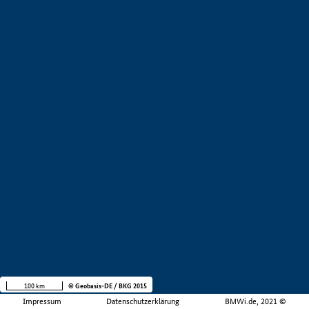
100 km
© Geobasis-DE / BKG 2015
Impressum
Datenschutzerklärung
BMWi.de, 2021 ©