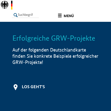
undefined
MENÜ
Erfolgreiche GRW-Projekte
LISTE
Filter
Info
Auf der folgenden Deutschlandkarte
finden Sie konkrete Beispiele erfolgreicher
GRW-Projekte!
LOS GEHT'S