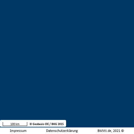
100 km
© Geobasis-DE / BKG 2015
Impressum
Datenschutzerklärung
BMWi.de, 2021 ©