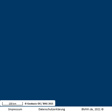
100 km
© Geobasis-DE / BKG 2015
Impressum
Datenschutzerklärung
BMWi.de, 2021 ©