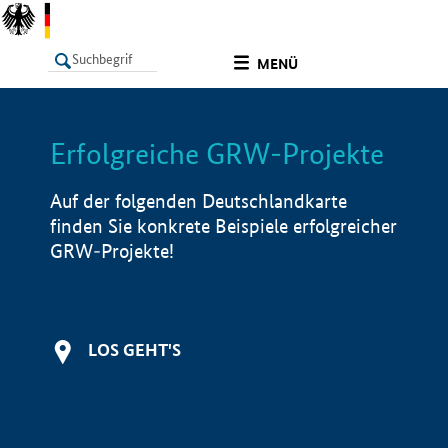
undefined
MENÜ
Erfolgreiche GRW-Projekte
LISTE
Filter
Info
Auf der folgenden Deutschlandkarte
finden Sie konkrete Beispiele erfolgreicher
GRW-Projekte!
LOS GEHT'S