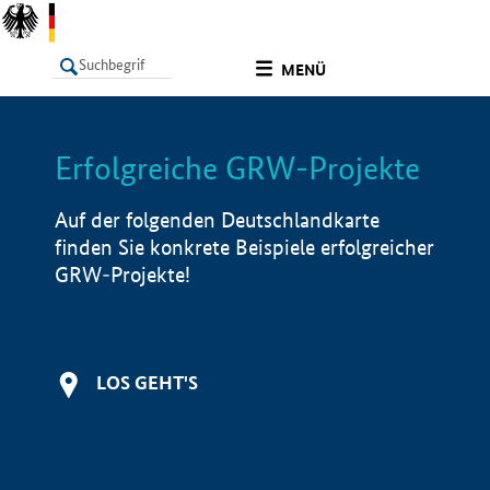
undefined
MENÜ
Erfolgreiche GRW-Projekte
LISTE
Filter
Info
Auf der folgenden Deutschlandkarte
finden Sie konkrete Beispiele erfolgreicher
GRW-Projekte!
LOS GEHT'S