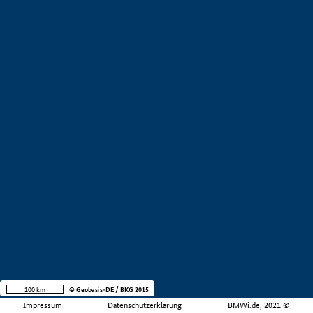
100 km
© Geobasis-DE / BKG 2015
Impressum
Datenschutzerklärung
BMWi.de, 2021 ©