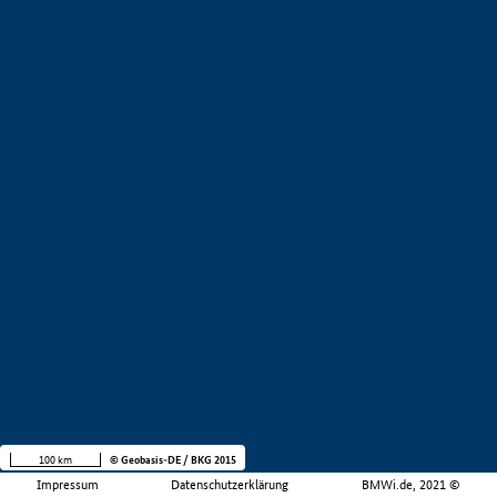
100 km
© Geobasis-DE / BKG 2015
Impressum
Datenschutzerklärung
BMWi.de, 2021 ©