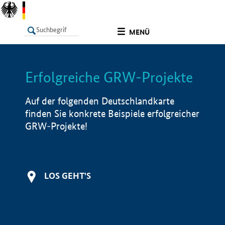
undefined
MENÜ
Erfolgreiche GRW-Projekte
LISTE
Filter
Info
Auf der folgenden Deutschlandkarte
finden Sie konkrete Beispiele erfolgreicher
GRW-Projekte!
LOS GEHT'S