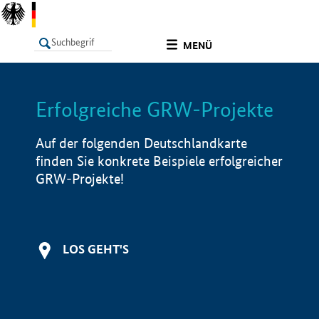
undefined
MENÜ
Erfolgreiche GRW-Projekte
LISTE
Filter
Info
Auf der folgenden Deutschlandkarte
finden Sie konkrete Beispiele erfolgreicher
GRW-Projekte!
LOS GEHT'S