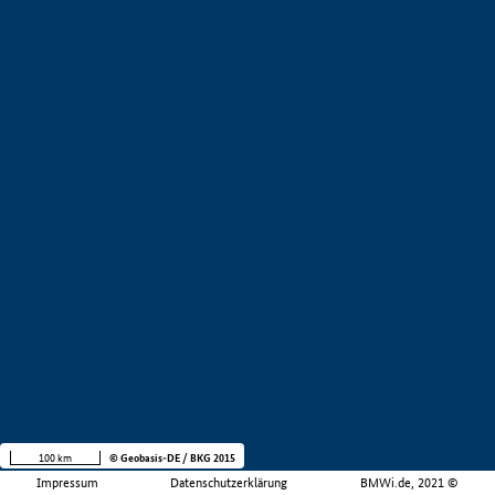
100 km
© Geobasis-DE / BKG 2015
Impressum
Datenschutzerklärung
BMWi.de, 2021 ©