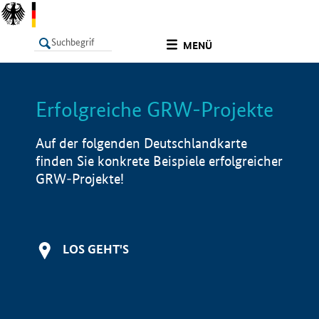
undefined
MENÜ
Erfolgreiche GRW-Projekte
LISTE
Filter
Info
Auf der folgenden Deutschlandkarte
finden Sie konkrete Beispiele erfolgreicher
GRW-Projekte!
LOS GEHT'S