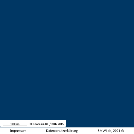
100 km
© Geobasis-DE / BKG 2015
Impressum
Datenschutzerklärung
BMWi.de, 2021 ©