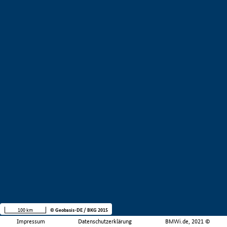
100 km
© Geobasis-DE / BKG 2015
Impressum
Datenschutzerklärung
BMWi.de, 2021 ©