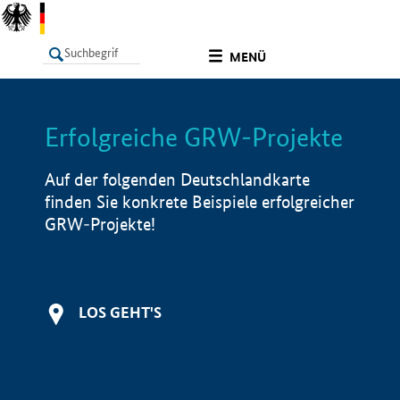
undefined
MENÜ
Erfolgreiche GRW-Projekte
LISTE
Filter
Info
Auf der folgenden Deutschlandkarte
finden Sie konkrete Beispiele erfolgreicher
GRW-Projekte!
LOS GEHT'S